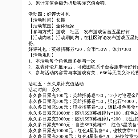
3、累计充值金额为折后实际充值金额。

活动四：好评大礼包

【活动时间】长期

【活动范围】全体玩家

【参与方式】游戏—社区—发布游戏留言五星好评

【活动内容】活动期间内，在社区评论发布游戏五星
份。

好评礼包：英雄招募劵*20，金币*50W，体力*300

【活动规则】

1、本活动每个角色最多参与一次	

2、发表评论并显示后，可截图联系平台客服申请好评
3、参与活动内容需与本游戏有关，666等无意义评论视
活动五：永久累计充值活动

活动时间：永久

永久多日累充100元：英雄招募卷*30，12小时巡逻金币*1
永久多日累充300元：英雄招募卷*50，强化石*4000，
永久多日累充500元：职业招募卷*30，随机橙色美食*30
永久多日累充1000元：随机SSR英雄碎片*100，红色2
永久多日累充2000元：随机SSR英雄碎片*200，职业招募
永久多日累充5000元：自选SSR英雄*2，红色3星装备*
永久多日累充10000元：红色4星装备*4，秘技纹章*100
永久多日累充20000元：红色4星装备*20，秘技纹章*20