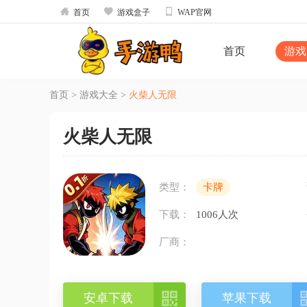



首页
游戏盒子
WAP官网
首页
游戏
首页
>
游戏大全
>
火柴人无限
火柴人无限
类型：
卡牌
下载：
1006人次
厂商：

安卓下载
苹果下载