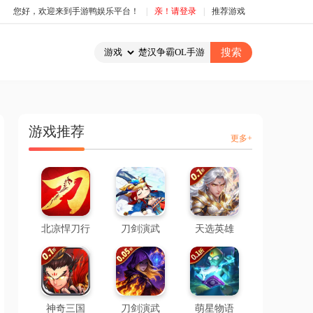
您好，欢迎来到手游鸭娱乐平台！
|
亲！请登录
|
推荐游戏
游戏推荐
更多+
北凉悍刀行
刀剑演武
天选英雄
神奇三国
刀剑演武
萌星物语