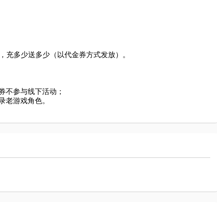
，充多少送多少（以代金券方式发放）。

券不参与线下活动；

录老游戏角色。