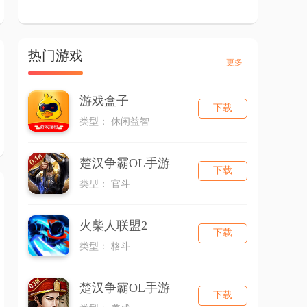
热门游戏
更多+
游戏盒子
下载
类型： 休闲益智
楚汉争霸OL手游
下载
类型： 官斗
火柴人联盟2
下载
类型： 格斗
楚汉争霸OL手游
下载