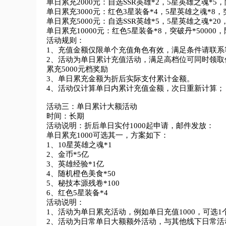
单日累充2000元：自选SSR英雄*2，5星英雄之魂*5，随
单日累充3000元：红色3星装备*4，5星英雄之魂*8，突破丹
单日累充5000元：自选SSR英雄*5，5星英雄之魂*20，火柴核
单日累充10000元：红色5星装备*8，突破丹*50000，
活动规则：

1、充值金额仅限单个充值角色有效，满足条件请联系
2、活动为单日累计充值活动，满足高档位可同时领取低
累充5000元档奖励

3、单日累充金额为折后实际支付累计金额。

4、活动仅计算单日内累计充值金额，次日重新计算；

活动三：单日累计大额活动

时间：长期

活动说明：折后单日实付1000起申请，邮件发放：

单日累充1000可选其一，方案如下：

1、10星英雄之魂*1

2、金币*5亿 

3、英雄经验*1亿

4、随机橙色美食*50

5、秘技本源残卷*100

6、红色5星装备*4

活动说明：

1、活动为单日累充活动，例如单日充值1000，可选1
2、活动为日常单日大额额外活动，与其他线下日常活