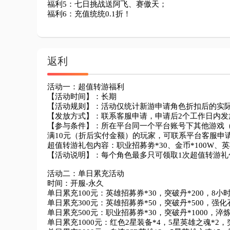
福利5：七日挑战送阿飞、赛傲天；

福利6：充值统统0.1折！
返利
活动一：超值转游福利

【活动时间】：长期

【活动规则】：活动仅统计新游申请角色折扣后的实际
【发放方式】：联系客服申请，申请后2个工作日内发放
【参与条件】：所在平台同一个平台账号下其他游戏（
满10元（折后实付金额）的玩家，可联系平台客服申请
超值转游礼包内容：职业招募劵*30、金币*100W、英雄
【活动说明】：每个角色最多只可领取1次超值转游礼
活动二：单日累充活动

时间：开服-永久

单日累充100元：英雄招募券*30，突破丹*200，8小时巡
单日累充300元：英雄招募券*50，突破丹*500，强化石*2
单日累充500元：职业招募券*30，突破丹*1000，淬炼石*
单日累充1000元：红色2星装备*4，5星英雄之魂*2，突破丹