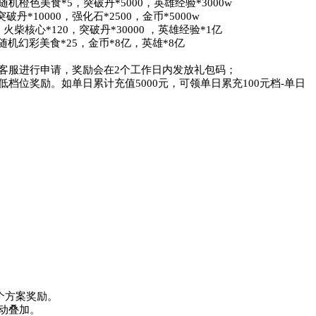
机橙色美食*5，突破丹*5000，英雄经验*3000w	

*10000，强化石*2500，金币*5000w	

心*120，突破丹*30000 ，英雄经验*1亿       	

随机幻彩美食*25，金币*8亿，英雄*8亿	

客服进行申请，奖励会在2个工作日内发放礼包码；

档位奖励。如单日累计充值5000元，可领单日累充100元档-单日
个方案奖励。

动叠加。
