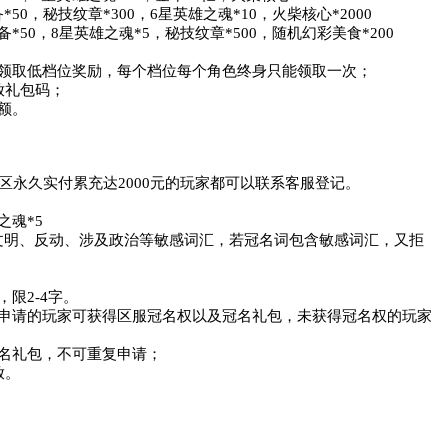
50，秘技纹章*300，6星英雄之魂*10，火柴核心*2000

备*50，8星英雄之魂*5，秘技纹章*500，随机幻彩美食*200

领取低档位奖励，每个档位每个角色终身只能领取一次；

礼包码；

。

区永久实付累充达2000元的玩家都可以联系客服登记。

魂*5

文明、反动、涉及政治等敏感词汇，若冠名词包含敏感词汇，又拒
2-4字。

行申请的玩家可获得区服冠名权以及冠名礼包，未获得冠名权的玩家
礼包，不可重复申请； 

。
