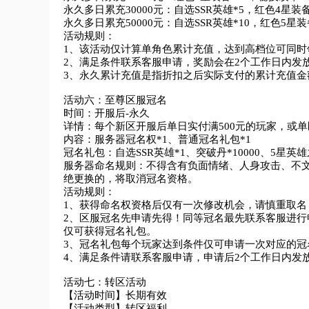
永久多日累充30000元：自选SSR英雄*5，红色4星装备*
永久多日累充50000元：自选SSR英雄*10，红色5星装
活动规则：

1、该活动仅计算单角色累计充值，达到高档位可同时
2、满足条件联系客服申请，奖励会在2个工作日内发放
3、永久累计充值是指折扣之后实际支付的累计充值金额
活动六：至尊区服冠名

时间：开服后-永久

详情：每个新区开服后单日实付满500元的玩家，或单
内容：服务器冠名权*1、普通冠名礼包*1

冠名礼包：自选SSR英雄*1、突破丹*10000、5星英雄之
服务器命名规则：不得含有负面情绪、人身攻击、不
绝更换的，将取消冠名资格。

活动规则：

1、获得命名权资格后仅有一次修改机会，请慎重取名，限
2、区服冠名先申请先得！同等冠名最先联系客服进
仅可获得冠名礼包。

3、冠名礼包每个玩家达到条件仅可申请一次对应的冠名
4、满足条件请联系客服申请，申请后2个工作日内发放
活动七：转区活动

【活动时间】长期有效

【活动类型】转区福利
