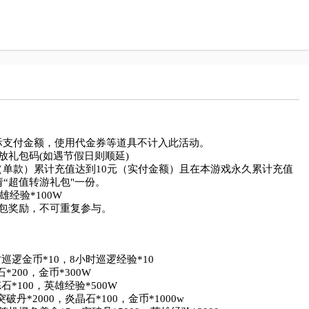
支付金额，使用代金券等道具不计入此活动。

礼包码(如遇节假日则顺延)

单款）累计充值达到10元（实付金额）且在本游戏永久累计充值
“超值转游礼包"一份。

经验*100W

包奖励，不可重复参与。

逻金币*10，8小时巡逻经验*10	

00，金币*300W	

100，英雄经验*500W	

*2000，炎晶石*100，金币*1000w	
