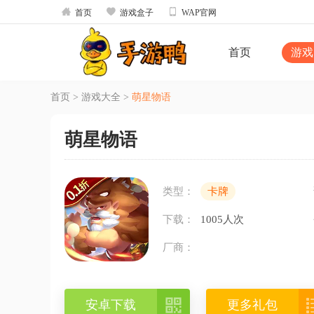



首页
游戏盒子
WAP官网
首页
游戏
首页
>
游戏大全
>
萌星物语
萌星物语
类型：
卡牌
下载：
1005人次
厂商：

安卓下载
更多礼包