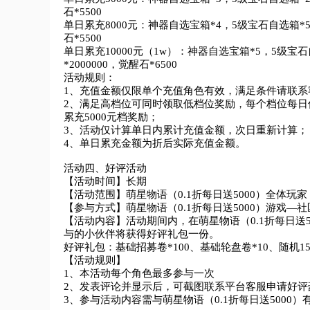
石*5500

单日累充8000元：神器自选宝箱*4，5级宝石自选箱*54
石*5500

单日累充10000元（1w）：神器自选宝箱*5，5级宝石
*2000000，觉醒石*6500

活动规则：

1、充值金额仅限单个充值角色有效，满足条件请联系
2、满足高档位可同时领取低档位奖励，每个档位每日仅
累充5000元档奖励；

3、活动仅计算单日内累计充值金额，次日重新计算；

4、单日累充金额为折后实际充值金额。

活动四、好评活动

【活动时间】长期

【活动范围】萌星物语（0.1折每日送5000）全体玩家

【参与方式】萌星物语（0.1折每日送5000）游戏—
【活动内容】活动期间内，在萌星物语（0.1折每日送
与的小伙伴将获得好评礼包一份。

好评礼包：基础招募卷*100、基础轮盘卷*10、随机15
【活动规则】

1、本活动每个角色最多参与一次	

2、发表评论并显示后，可截图联系平台客服申请好评
3、参与活动内容需与萌星物语（0.1折每日送5000）