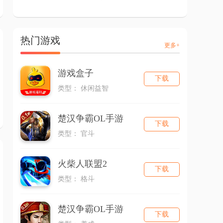
热门游戏
更多+
游戏盒子
下载
类型： 休闲益智
楚汉争霸OL手游
下载
类型： 官斗
火柴人联盟2
下载
类型： 格斗
楚汉争霸OL手游
下载