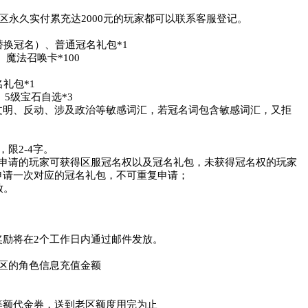
区永久实付累充达2000元的玩家都可以联系客服登记。

换冠名）、普通冠名礼包*1

魔法召唤卡*100

包*1

5级宝石自选*3

文明、反动、涉及政治等敏感词汇，若冠名词包含敏感词汇，又拒
2-4字。

行申请的玩家可获得区服冠名权以及冠名礼包，未获得冠名权的玩家
请一次对应的冠名礼包，不可重复申请； 

。

励将在2个工作日内通过邮件发放。

区的角色信息充值金额

额代金券，送到老区额度用完为止
