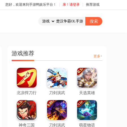
您好，欢迎来到手游鸭娱乐平台！
|
亲！请登录
|
推荐游戏
游戏推荐
更多+
北凉悍刀行
刀剑演武
天选英雄
神奇三国
刀剑演武
萌星物语