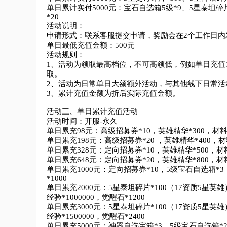
单日累计实付5000元：宝石自选箱5级*9、5星泰坦碎片
*20

活动说明：

申请形式：联系客服提交申请，奖励会在2个工作日内发
单日最低充值金额：500元

活动规则：

1、活动为领取最高档位，不可高领低，例如单日充值100
取。

2、活动为日常单日大额额外活动，与其他线下日常活
3、累计充值金额为折后实际充值金额。

活动三、单日累计充值活动

活动时间：开服-永久

单日累充98元：高级招募券*10，英雄精华*300，材料自选
单日累充198元：高级招募券*20 ，英雄精华*400，材料
单日累充328元：定向招募券*10，英雄精华*500，材料自
单日累充648元：定向招募券*20，英雄精华*800，材料自
单日累充1000元：定向招募券*10，5级宝石自选箱*3，
*1000

单日累充2000元：5星泰坦碎片*100（17资质5星英雄
经验*1000000，觉醒石*1200

单日累充3000元：5星泰坦碎片*100（17资质5星英雄
经验*1500000，觉醒石*2400

单日累充5000元：神器自选宝箱*3，5级宝石自选箱*27