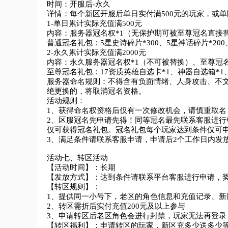
时间：开服后-永久

详情：每个新区开服后单日实付满500元的玩家，或单
1-单日累计实际充值满500元

内容：服务器冠名权*1（无保护期可被至尊冠名直接替
普通冠名礼包：5星史诗碎片*300、5星神话碎片*200、
2-永久累计实际充值满2000元

内容：永久服务器冠名权*1（不可被替换）、至尊冠名礼
至尊冠名礼包：17资质英雄自选卡*1、神器自选箱*1、
服务器命名规则：不得含有负面情绪、人身攻击、不
绝更换的，将取消冠名资格。

活动规则：

1、获得命名权资格后仅有一次修改机会，请慎重取名，限
2、区服冠名先申请先得！同等冠名最先联系客服进
仅可获得冠名礼包。冠名礼包每个玩家达到条件仅可申
3、满足条件请联系客服申请，申请后2个工作日内发放
活动七、转区活动

【活动时间】：长期

【发放方式】：达到条件请联系平台客服进行申请，奖
【转区规则】：

1、提供同一小号下，老区的角色信息和充值记录、新
2、转区需折后实付充值200元及以上参与

3、申请转区后老区角色会进行封禁，玩家无法再登录

【转区福利】：申请转区的玩家，新区充多少送多少等