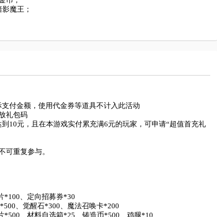
币；

影魔王；

支付金额，使用代金券等道具不计入此活动

放礼包码

到10元，且在本游戏实付累充满6元的玩家，可申请“超值首充礼
不可重复参与。

*100、定向招募券*30

00、觉醒石*300、魔法召唤卡*200

500、材料自选箱*25、铸造币*500、鸡腿*10
