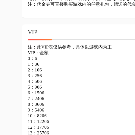
注：代金券可直接购买游戏内的任意礼包，赠送的代
VIP
注：此VIP表仅供参考，具体以游戏内为主

VIP：金额

0：6

1：36

2：106

3：256

4：506

5：906

6：1506

7：2406

8：3606

9：5406

10：8206

11：12206

12：17706

13：25706
