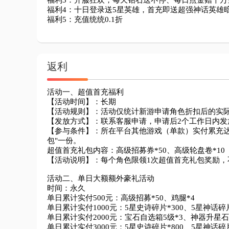
福利3：开服狂欢，每天钻石送不停、每日点金赠千万金
福利4：十日登录送5星英雄，首充即送超强神话英雄暗
福利5：充值统统0.1折
返利
活动一、超值首充福利

【活动时间】：长期

【活动规则】：活动仅统计新游申请角色折扣后的实际
【发放方式】：联系客服申请，申请后2个工作日内发
【参与条件】：所在平台其他游戏（单款）实付累充达
包"一份。

超值首充礼包内容：高级招募券*50、高级轮盘卷*10

【活动说明】：每个角色限领1次超值首充礼包奖励，
活动二、单日大额额外豪礼活动

时间：永久

单日累计实付500元：高级招募*50、鸡腿*4

单日累计实付1000元：5星史诗碎片*300、5星神话碎片
单日累计实付2000元：宝石自选箱5级*3、神器升星石*5
单日累计实付3000元：5星史诗碎片*800、5星神话碎片*