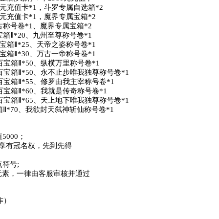
0元充值卡*1，斗罗专属自选箱*2

0元充值卡*1，魔界专属宝箱*2

古称号卷*1、魔界专属宝箱*2

箱Ⅱ*20、九州至尊称号卷*1

宝箱Ⅱ*25、天帝之姿称号卷*1

宝箱Ⅱ*30、万古一帝称号卷*1

百宝箱Ⅱ*50、纵横万里称号卷*1

尊百宝箱Ⅱ*50、永不止步唯我独尊称号卷*1

百宝箱Ⅱ*55、修罗由我主宰称号卷*1

百宝箱Ⅱ*60、我就是传奇称号卷*1

尊百宝箱Ⅱ*65、天上地下唯我独尊称号卷*1

箱Ⅱ*70、我欲封天弑神斩仙称号卷*1

000；

享有冠名权，先到先得

号;

素，一律由客服审核并通过

）
