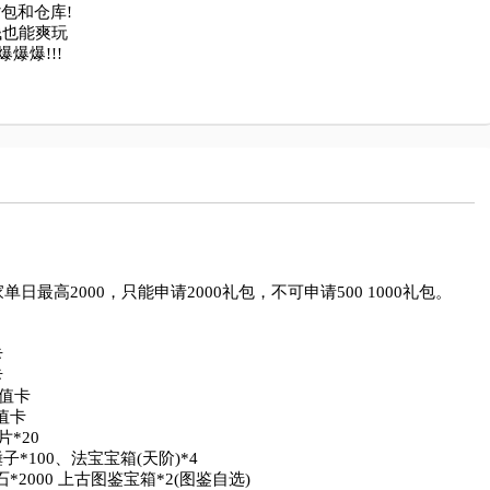
和仓库!

也能爽玩

爆!!!

高2000，只能申请2000礼包，不可申请500 1000礼包。





值卡

值卡

*20

子*100、法宝宝箱(天阶)*4

2000 上古图鉴宝箱*2(图鉴自选)
