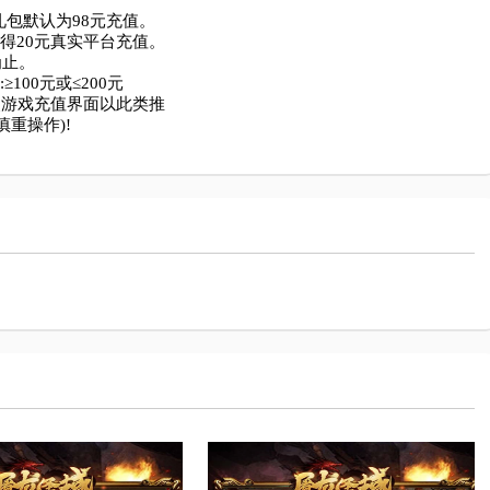
包默认为98元充值。

得20元真实平台充值。

止。

00元或≤200元

照游戏充值界面以此类推
