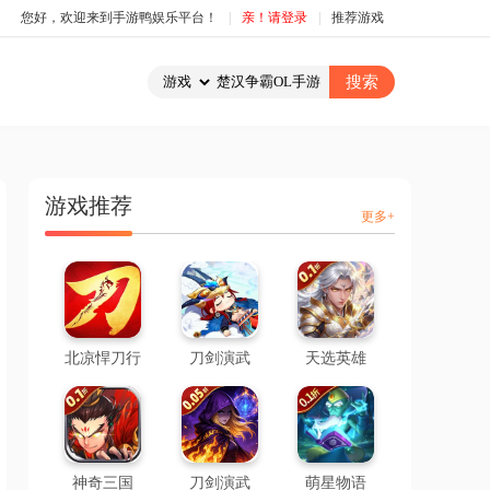
您好，欢迎来到手游鸭娱乐平台！
|
亲！请登录
|
推荐游戏
游戏推荐
更多+
北凉悍刀行
刀剑演武
天选英雄
神奇三国
刀剑演武
萌星物语