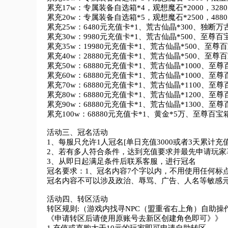
累充17w：专属装备自选箱*4，观想魔石*2000，328
累充20w：专属装备自选箱*5，观想魔石*2500，488
累充25w：6480元充值卡*1、荒古仙晶*300、独断万
累充30w：9980元充值卡*1、荒古仙晶*500、至尊百宝
累充35w：19980元充值卡*1、荒古仙晶*500、至尊百
累充40w：28880元充值卡*1、荒古仙晶*500、至尊百
累充50w：68880元充值卡*1、荒古仙晶*1000、至尊
累充60w：68880元充值卡*1、荒古仙晶*1000、至
累充70w：68880元充值卡*1、荒古仙晶*1100、至尊
累充80w：68880元充值卡*1、荒古仙晶*1200、至尊
累充90w：68880元充值卡*1、荒古仙晶*1300、至
累充100w：68880元充值卡*1、黄金*5万、至尊百宝
活动三、冠名活动

1、每服只允许1人冠名[单日充值3000或者3天累计充值5
2、若有多人符合条件，达到充值要求并最先申请玩家
3、从即日起满足条件后联系客服，进行冠名

冠名要求：1、冠名内容7个字以内，不用使用任何标点符
冠名内容不可以涉及政治、辱骂、广告、人名等敏感元
活动四、转区活动

转区规则:（游戏内找寻NPC（盟重省右上角）自助操作
《申请转区后请使用原账号去新区创建角色即可》》
