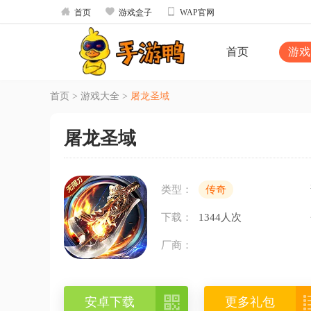



首页
游戏盒子
WAP官网
首页
游戏
首页
>
游戏大全
>
屠龙圣域
屠龙圣域
类型：
传奇
下载：
1344人次
厂商：

安卓下载
更多礼包