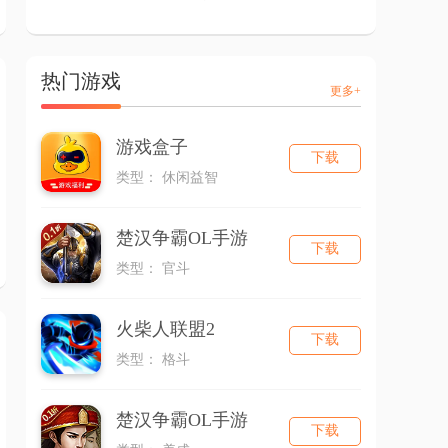
热门游戏
更多+
游戏盒子
下载
类型： 休闲益智
楚汉争霸OL手游
下载
类型： 官斗
火柴人联盟2
下载
类型： 格斗
楚汉争霸OL手游
下载