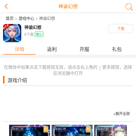
神谕幻想
首页
>
游戏中心
> 神谕幻想
神谕幻想
下载
9下载
魔幻
详情
返利
开服
礼包
在微信中如果点击下载按钮无效，请点击右上角的
更多按钮，选择
在浏览器中打开
游戏介绍
+展开全部