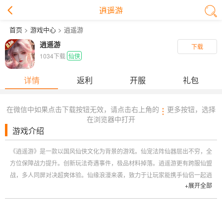
逍遥游
首页
>
游戏中心
> 逍遥游
逍遥游
下载
1034下载
仙侠
详情
返利
开服
礼包
在微信中如果点击下载按钮无效，请点击右上角的
更多按钮，选择
在浏览器中打开
游戏介绍
《逍遥游》是一款以国风仙侠文化为背景的游戏。仙宠法阵仙器层出不穷，全
方位保障战力提升。创新玩法奇遇事件，极品材料掉落。逍遥游更有跨服仙盟
战，多人同屏对决超爽体验。仙缘浪漫来袭，致力于让玩家能携手仙侣一起逍
+展开全部
遥闯荡仙界。